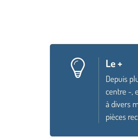
Le +
Depuis plu
centre -, 
à divers m
pièces re