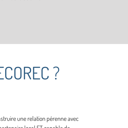
DECOREC ?
struire une relation pérenne avec
partenaire local ET capable de