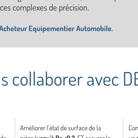
èces complexes de précision.
 Acheteur Equipementier Automobile.
as collaborer avec 
Améliorer l’état de surface de la
Con
 de
pièce
jusqu’à Ra <0.2
ET assurer le
un 