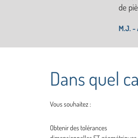
de pi
M.J. -
Dans quel c
Vous souhaitez :
Obtenir des tolérances
dimensionnelles ET géométriques