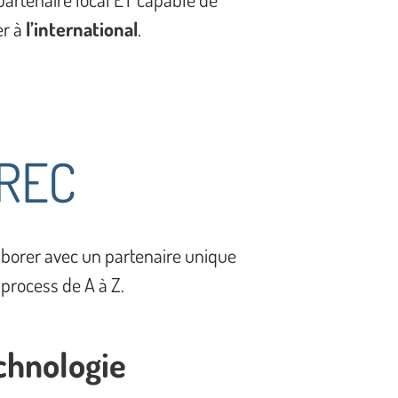
er à
l’international
.
OREC
laborer avec un partenaire unique
 process de A à Z.
chnologie